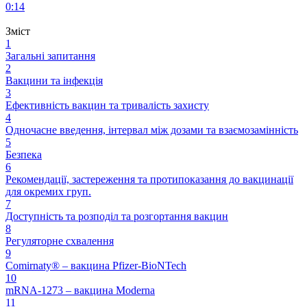
0:14
Зміст
1
Загальні запитання
2
Вакцини та інфекція
3
Ефективність вакцин та тривалість захисту
4
Одночасне введення, інтервал між дозами та взаємозамінність
5
Безпека
6
Рекомендації, застереження та протипоказання до вакцинації
для окремих груп.
7
Доступність та розподіл та розгортання вакцин
8
Регуляторне схвалення
9
Comirnaty® – вакцина Pfizer-BioNTech
10
mRNA-1273 – вакцина Moderna
11