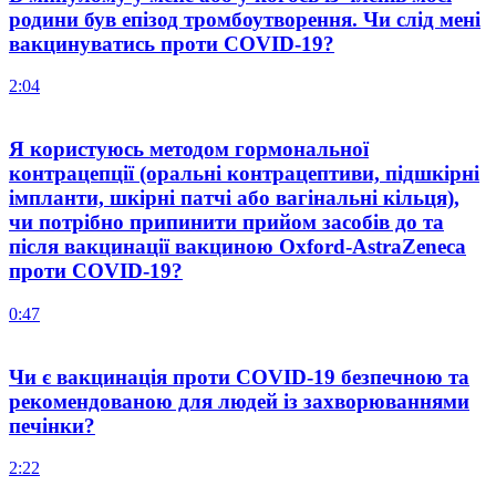
родини був епізод тромбоутворення. Чи слід мені
вакцинуватись проти COVID-19?
2:04
Я користуюсь методом гормональної
контрацепції (оральні контрацептиви, підшкірні
імпланти, шкірні патчі або вагінальні кільця),
чи потрібно припинити прийом засобів до та
після вакцинації вакциною Oxford-AstraZeneca
проти COVID-19?
0:47
Чи є вакцинація проти COVID-19 безпечною та
рекомендованою для людей із захворюваннями
печінки?
2:22