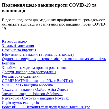
Пояснення щодо вакцин проти COVID-19 та
вакцинації
Відео та подкасти для медичних працівників та громадськості,
які містять відповіді на запитання про вакцини проти COVID-
19
Категорії відео
Загальні запитання
Вакцина та інфекція
Ефективність вакцин та тривалість захисту
Одночасне введення, інтервал між дозами та взаємозамінність
Безпека
Запобіжні заходи та протип роказання
Доступ, розподіл та розгортання
Регуляторне схвалення
COMIRNATY® - вакцина Pfizer-BioNTech
мРНК 1273 - вакцина Moderna
Vaxzevria - вакцина Oxford-Astra Zeneca
Janssen – вакцина Johnson & Johnson
Nuvaxovid / Covovax – вакцина Novavax
Серія думок експертів
Podcast
ВООЗ Питання та відповіді
Завантаження
Про