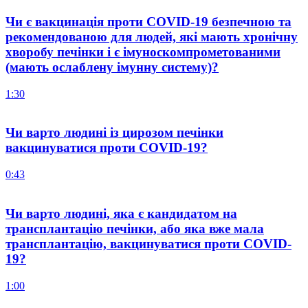
Чи є вакцинація проти COVID-19 безпечною та
рекомендованою для людей, які мають хронічну
хворобу печінки і є імуноскомпрометованими
(мають ослаблену імунну систему)?
1:30
Чи варто людині із цирозом печінки
вакцинуватися проти COVID-19?
0:43
Чи варто людині, яка є кандидатом на
трансплантацію печінки, або яка вже мала
трансплантацію, вакцинуватися проти COVID-
19?
1:00