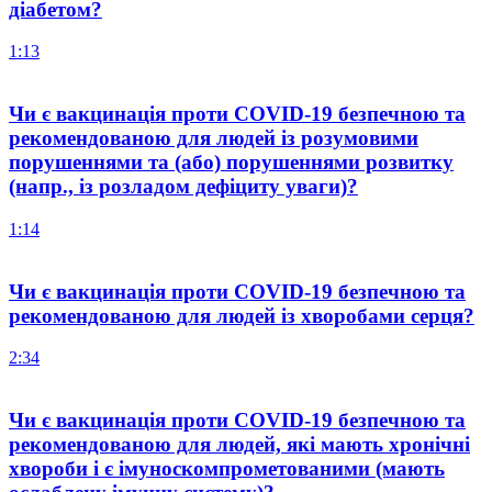
діабетом?
1:13
Чи є вакцинація проти COVID-19 безпечною та
рекомендованою для людей із розумовими
порушеннями та (або) порушеннями розвитку
(напр., із розладом дефіциту уваги)?
1:14
Чи є вакцинація проти COVID-19 безпечною та
рекомендованою для людей із хворобами серця?
2:34
Чи є вакцинація проти COVID-19 безпечною та
рекомендованою для людей, які мають хронічні
хвороби і є імуноскомпрометованими (мають