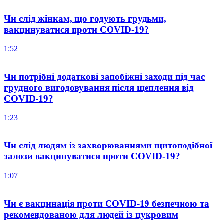
Чи слід жінкам, що годують грудьми,
вакцинуватися проти COVID-19?
1:52
Чи потрібні додаткові запобіжні заходи під час
грудного вигодовування після щеплення від
COVID-19?
1:23
Чи слід людям із захворюваннями щитоподібної
залози вакцинуватися проти COVID-19?
1:07
Чи є вакцинація проти COVID-19 безпечною та
рекомендованою для людей із цукровим