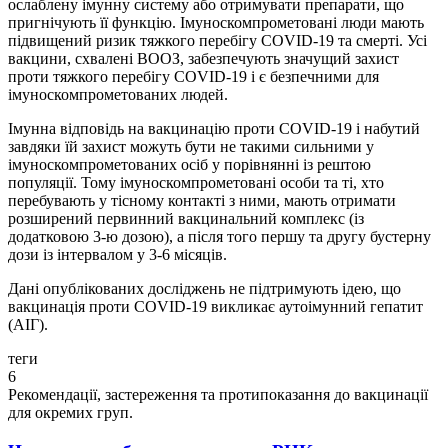
ослаблену імунну систему або отримувати препарати, що
пригнічують її функцію. Імуноскомпрометовані люди мають
підвищений ризик тяжкого перебігу COVID-19 та смерті. Усі
вакцини, схвалені ВООЗ, забезпечують значущий захист
проти тяжкого перебігу COVID-19 і є безпечними для
імуноскомпрометованих людей.
Імунна відповідь на вакцинацію проти COVID-19 і набутий
завдяки їй захист можуть бути не такими сильними у
імуноскомпрометованих осіб у порівнянні із рештою
популяції. Тому імуноскомпрометовані особи та ті, хто
перебувають у тісному контакті з ними, мають отримати
розширений первинний вакцинальний комплекс (із
додатковою 3-ю дозою), а після того першу та другу бустерну
дози із інтервалом у 3-6 місяців.
Дані опублікованих досліджень не підтримують ідею, що
вакцинація проти COVID-19 викликає аутоімунний гепатит
(АІГ).
теги
6
Рекомендації, застереження та протипоказання до вакцинації
для окремих груп.