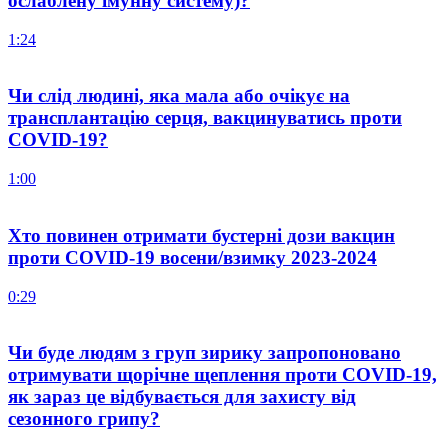
ослаблену імунну систему)?
1:24
Чи слід людині, яка мала або очікує на
трансплантацію серця, вакцинуватись проти
COVID-19?
1:00
Хто повинен отримати бустерні дози вакцин
проти COVID-19 восени/взимку 2023-2024
0:29
Чи буде людям з груп зирику запропоновано
отримувати щорічне щеплення проти COVID-19,
як зараз це відбувається для захисту від
сезонного грипу?