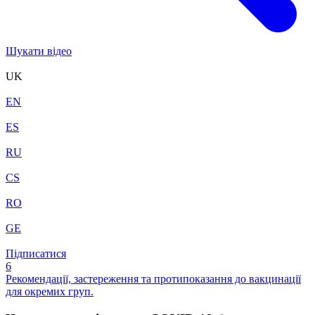
Шукати відео
UK
EN
ES
RU
CS
RO
GE
Підписатися
6
Рекомендації, застереження та протипоказання до вакцинації
для окремих груп.