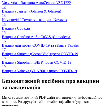
Vaxzevria – Вакцина AstraZeneca AZD1222
12
Вакцина Janssen (Johnson & Johnson)
13
Nuvaxovid / Covovax – вакцина Novavax
14
Вакцина Covaxin
15
Вакцина CanSino Ad5-nCoV-S (Convidecia)
16
Вакцинація проти COVID-19 та війна в Україні
17
Вакцина Sinovac (CoronaVac) проти COVID-19
18
Вакцина Sinopharm BIBP проти COVID-19
19
Вакцина Valneva (VLA2001) проти COVID-19
Безкоштовний посібник про вакцини
та вакцинацію
Ми створили зручний PDF файл для вивчення інформації про
вакцини. Роздрукуйте або читайте офлайн з будь-якого
пристрою