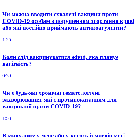
Чи можна вводити схвалені вакцини проти
COVID-19 особам з порушенням згортання крові
або які постійно приймають антикоагулянти?
1:25
Коли слід вакцинуватися жінці, яка планує
вагітність?
0:39
Чи є будь-які хронічні гематологічні
захворювання, які є протипоказанням для
вакцинації проти COVID-19?
1:53
В минулому у мене або у когось із членів моєї