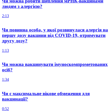
Чи можна робити щеплення мРНК-вакцинами
людям з алергією?
2:13
Чи повинна особа, у якої розвинулася алергія на
першу дозу вакцини від COVID-19, отримувати
другу дозу?
1:13
Чи можна вакцинувати імуноскомпрометованих
осіб?
1:34
Чи є максимальне вікове обмеження для
вакцинації?
0:52