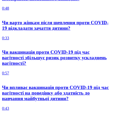
0:48
Чи варто жінкам після щеплення проти COVID-
19 відкладати зачаття дитини?
0:33
Чи вакцинація проти COVID-19 під час
вагітності збільшує ризик розвитку ускладнень
вагітності?
0:57
Чи впливає вакцинація проти COVID-19 під час
вагітності на поведінку або здатність до
навчання майбутньої дитини?
0:43