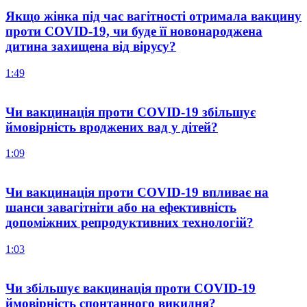
Якщо жінка під час вагітності отримала вакцину
проти COVID-19, чи буде її новонароджена
дитина захищена від вірусу?
1:49
Чи вакцинація проти COVID-19 збільшує
ймовірність вроджених вад у дітей?
1:09
Чи вакцинація проти COVID-19 впливає на
шанси завагітніти або на ефективність
допоміжних репродуктивних технологій?
1:03
Чи збільшує вакцинація проти COVID-19
ймовірність спонтанного викидня?