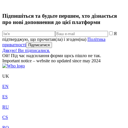
Підпишіться та будьте першим, хто дізнається
про нові доповнення до цієї платформи
Я
підтверджую, що прочитав(ла) і згоден(на)
Політика
приватності
Дякую! Ви підписалися.
Ой! Під час надсилання форми щось пішло не так.
Important notice – website no updated since may 2024
UK
EN
ES
RU
CS
RO