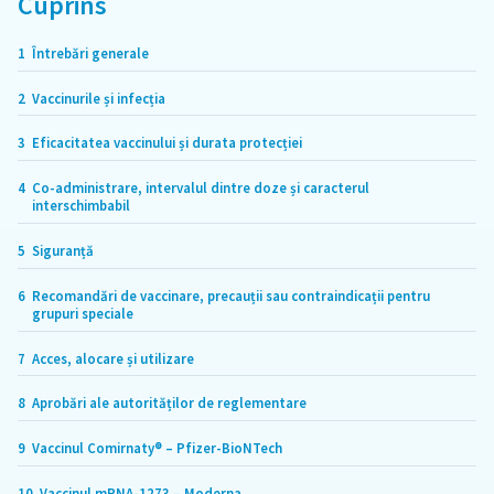
Cuprins
1
Întrebări generale
2
Vaccinurile și infecția
3
Eficacitatea vaccinului și durata protecției
4
Co-administrare, intervalul dintre doze și caracterul
interschimbabil
5
Siguranță
6
Recomandări de vaccinare, precauții sau contraindicații pentru
grupuri speciale
7
Acces, alocare și utilizare
8
Aprobări ale autorităților de reglementare
9
Vaccinul Comirnaty® – Pfizer-BioNTech
10
Vaccinul mRNA-1273 – Moderna