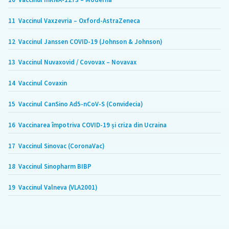
11
Vaccinul Vaxzevria – Oxford-AstraZeneca
12
Vaccinul Janssen COVID-19 (Johnson & Johnson)
13
Vaccinul Nuvaxovid / Covovax – Novavax
14
Vaccinul Covaxin
15
Vaccinul CanSino Ad5-nCoV-S (Convidecia)
16
Vaccinarea împotriva COVID-19 și criza din Ucraina
17
Vaccinul Sinovac (CoronaVac)
18
Vaccinul Sinopharm BIBP
19
Vaccinul Valneva (VLA2001)