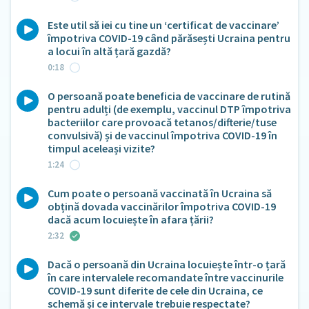
Este util să iei cu tine un ‘certificat de vaccinare’
împotriva COVID-19 când părăsești Ucraina pentru
a locui în altă țară gazdă?
0:18
O persoană poate beneficia de vaccinare de rutină
pentru adulți (de exemplu, vaccinul DTP împotriva
bacteriilor care provoacă tetanos/difterie/tuse
convulsivă) și de vaccinul împotriva COVID-19 în
timpul aceleași vizite?
1:24
Cum poate o persoană vaccinată în Ucraina să
obțină dovada vaccinărilor împotriva COVID-19
dacă acum locuiește în afara țării?
2:32
Dacă o persoană din Ucraina locuiește într-o țară
în care intervalele recomandate între vaccinurile
COVID-19 sunt diferite de cele din Ucraina, ce
schemă și ce intervale trebuie respectate?