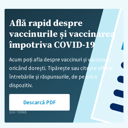
Află rapid despre
vaccinurile și vaccinarea
împotriva COVID-19
Acum poți afla despre vaccinuri și vaccinare
oricând dorești. Tipărește sau citește offline
întrebările și răspunsurile, de pe orice
dispozitiv.
Descarcă PDF
Size ~500kB