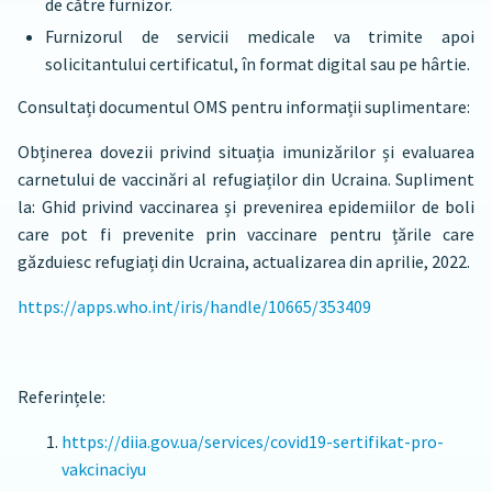
de către furnizor.
Furnizorul de servicii medicale va trimite apoi
solicitantului certificatul, în format digital sau pe hârtie.
Consultați documentul OMS pentru informații suplimentare:
Obținerea dovezii privind situația imunizărilor și evaluarea
carnetului de vaccinări al refugiaților din Ucraina. Supliment
la: Ghid privind vaccinarea și prevenirea epidemiilor de boli
care pot fi prevenite prin vaccinare pentru țările care
găzduiesc refugiați din Ucraina, actualizarea din aprilie, 2022.
https://apps.who.int/iris/handle/10665/353409
Referințele:
https://diia.gov.ua/services/covid19-sertifikat-pro-
vakcinaciyu