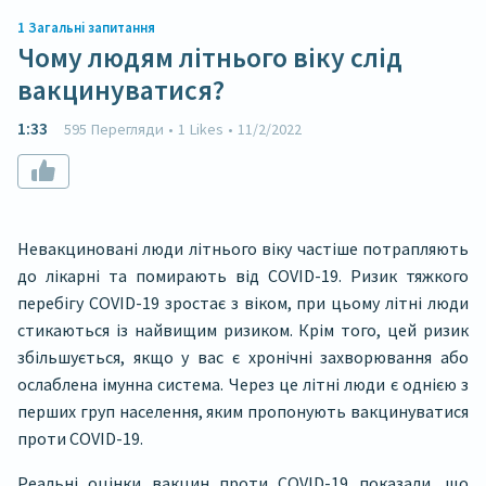
1
Загальні запитання
Чому людям літнього віку слід
вакцинуватися?
1:33
595
Перегляди
•
1
Likes
•
11/2/2022
Невакциновані люди літнього віку частіше потрапляють
до лікарні та помирають від COVID-19. Ризик тяжкого
перебігу COVID-19 зростає з віком, при цьому літні люди
стикаються із найвищим ризиком. Крім того, цей ризик
збільшується, якщо у вас є хронічні захворювання або
ослаблена імунна система. Через це літні люди є однією з
перших груп населення, яким пропонують вакцинуватися
проти COVID-19.
Реальні оцінки вакцин проти COVID-19 показали, що