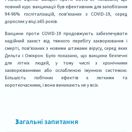
повний курс вакцинації був ефективним для запобігання
94-96% госпіталізацій, пов’язаних з COVID-19, серед
дорослих у віці ≥65 років.
Вакцини проти COVID-19 продовжують забезпечувати
надійний захист від тяжкого перебігу захворювання і
смерті, пов’язаних з новими штамами вірусу, серед яких
Дельта і Омікрон. Було показано, що вакцини безпечні
для літніх людей, у тому числі з хронічними
захворюваннями або ослабленою імунною системою.
Більшість побічних ефектів є легкими та
короткочасними, і вони виникають не у всіх.
1
Загальні запитання