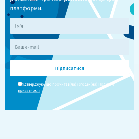
платформи.
Я підтверджую, що прочитав(ла) і згоден(на)
Політика
приватності