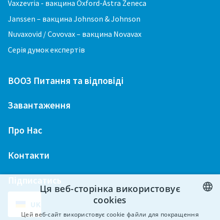
Vaxzevria - вакцина Oxford-Astra Zeneca
Janssen – вакцина Johnson & Johnson
Nuvaxovid / Covovax – вакцина Novavax
Серія думок експертів
ВООЗ Питання та відповіді
Завантаження
Про Hac
Контакти
Підписатись
Ця веб-сторінка використовує
cookies
UK
ENGLISH
Цей веб-сайт використовує cookie файли для покращення