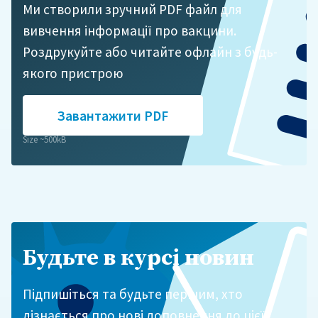
Ми створили зручний PDF файл для
вивчення інформації про вакцини.
Роздрукуйте або читайте офлайн з будь-
якого пристрою
Завантажити PDF
Size ~500kB
Будьте в курсі новин
Підпишіться та будьте першим, хто
дізнається про нові доповнення до цієї