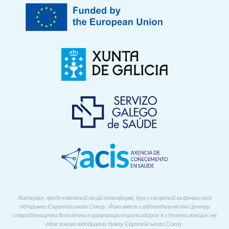
Матеріал, представлений на цій платформі, був створений за фінансової
підтримки Європейського Союзу. Його вміст є відповідальністю Центру
співробітництва Всесвітньої організації охорони здоров'я з безпеки вакцин і не
обов’язково відображає думку Європейського Союзу.