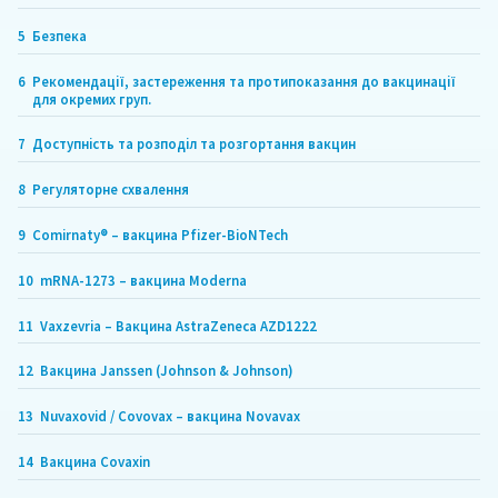
5
Безпека
6
Рекомендації, застереження та протипоказання до вакцинації
для окремих груп.
7
Доступність та розподіл та розгортання вакцин
8
Регуляторне схвалення
9
Comirnaty® – вакцина Pfizer-BioNTech
10
mRNA-1273 – вакцина Moderna
11
Vaxzevria – Вакцина AstraZeneca AZD1222
12
Вакцина Janssen (Johnson & Johnson)
13
Nuvaxovid / Covovax – вакцина Novavax
14
Вакцина Covaxin